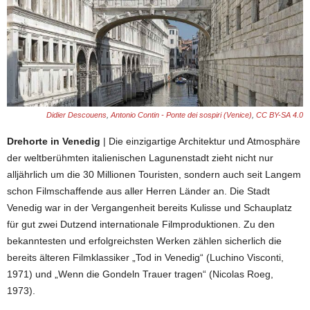
Didier Descouens
,
Antonio Contin - Ponte dei sospiri (Venice)
,
CC BY-SA 4.0
Drehorte in Venedig
| Die einzigartige Architektur und Atmosphäre
der weltberühmten italienischen Lagunenstadt zieht nicht nur
alljährlich um die 30 Millionen Touristen, sondern auch seit Langem
schon Filmschaffende aus aller Herren Länder an. Die Stadt
Venedig war in der Vergangenheit bereits Kulisse und Schauplatz
für gut zwei Dutzend internationale Filmproduktionen. Zu den
bekanntesten und erfolgreichsten Werken zählen sicherlich die
bereits älteren Filmklassiker „Tod in Venedig“ (Luchino Visconti,
1971) und „Wenn die Gondeln Trauer tragen“ (Nicolas Roeg,
1973).