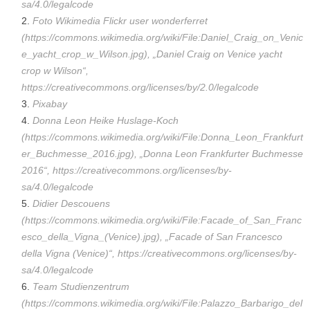
sa/4.0/legalcode
Foto Wikimedia Flickr user wonderferret
(https://commons.wikimedia.org/wiki/File:Daniel_Craig_on_Venic
e_yacht_crop_w_Wilson.jpg), „Daniel Craig on Venice yacht
crop w Wilson“,
https://creativecommons.org/licenses/by/2.0/legalcode
Pixabay
Donna Leon Heike Huslage-Koch
(https://commons.wikimedia.org/wiki/File:Donna_Leon_Frankfurt
er_Buchmesse_2016.jpg), „Donna Leon Frankfurter Buchmesse
2016“,
https://creativecommons.org/licenses/by-
sa/4.0/legalcode
Didier Descouens
(https://commons.wikimedia.org/wiki/File:Facade_of_San_Franc
esco_della_Vigna_(Venice).jpg), „Facade of San Francesco
della Vigna (Venice)“,
https://creativecommons.org/licenses/by-
sa/4.0/legalcode
Team Studienzentrum
(https://commons.wikimedia.org/wiki/File:Palazzo_Barbarigo_del