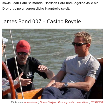
sowie Jean-Paul Belmondo, Harrison Ford und Angelina Jolie als
Drehort eine unvergessliche Hauptrolle spielt.
James Bond 007 – Casino Royale
Flickr user
wonderferret
,
Daniel Craig on Venice yacht crop w Wilson
,
CC BY 2.0