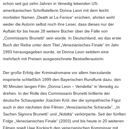
schon seit gut zehn Jahren in Venedig lebenden US-
amerikanischen Schriftstellerin Donna Leon mit dem leicht
morbiden Namen „Death at La Fenice“ erschien, ahnten wohl
weder die Autorin selbst noch ihre Leser, dass dieses nur der
Auftakt für bis heute 28 weitere Bücher über die Fälle von
„Commissario Brunetti“ sein würde. In Deutschland, wo das erste
Buch der Reihe unter dem Titel „Venezianisches Finale“ im Jahr
1993 herausgegeben wurde, ist Donna Leon seitdem eine
mehrfach mit Preisen ausgezeichnete Bestsellerautorin.
Der große Erfolg der Kriminalromane vor allem hierzulande
inspirierte schließlich 1999 den Bayerischen Rundfunk dazu, den
90 Minuten langen Film „Donna Leon – Vendetta“ in Venedig zu
drehen. In der Rolle des Commissario Brunetti brillierte der
deutsche Schauspieler Joachim Król, der die sympathische Figur
auch in den nächsten drei Filmen „Venezianische Scharade“, „In
Sachen Signora Brunetti“ und „Nobiltà“ verkörperte. Seit der fünften
Folge „Venezianisches Finale“ (2003) und bis heute in 20 weiteren
Filmen spielt Uwe Kockisch den venezianischen Kommissar mit