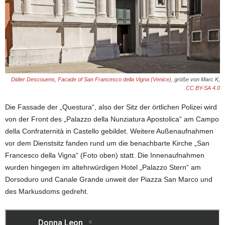
Didier Descouens
,
Facade of San Francesco della Vigna (Venice)
, größe von Marc K,
CC BY-SA 4.0
Die Fassade der „Questura“, also der Sitz der örtlichen Polizei wird
von der Front des „Palazzo della Nunziatura Apostolica“ am Campo
della Confraternità in Castello gebildet. Weitere Außenaufnahmen
vor dem Dienstsitz fanden rund um die benachbarte Kirche „San
Francesco della Vigna“ (Foto oben) statt. Die Innenaufnahmen
wurden hingegen im altehrwürdigen Hotel „Palazzo Stern“ am
Dorsoduro und Canale Grande unweit der Piazza San Marco und
des Markusdoms gedreht.