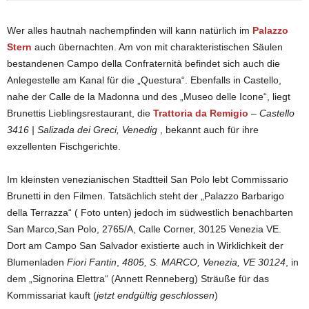
Wer alles hautnah nachempfinden will kann natürlich im
Palazzo
Stern
auch übernachten. Am von mit charakteristischen Säulen
bestandenen Campo della Confraternità befindet sich auch die
Anlegestelle am Kanal für die „Questura“. Ebenfalls in Castello,
nahe der Calle de la Madonna und des „Museo delle Icone“, liegt
Brunettis Lieblingsrestaurant, die
Trattoria da Remigio
–
Castello
3416 | Salizada dei Greci, Venedig
, bekannt auch für ihre
exzellenten Fischgerichte.
Im kleinsten venezianischen Stadtteil San Polo lebt Commissario
Brunetti in den Filmen. Tatsächlich steht der „Palazzo Barbarigo
della Terrazza“ ( Foto unten) jedoch im südwestlich benachbarten
San Marco,
San Polo, 2765/A, Calle Corner, 30125 Venezia VE.
Dort am Campo San Salvador existierte auch in Wirklichkeit der
Blumenladen
Fiori Fantin
,
4805, S. MARCO, Venezia, VE 30124
, in
dem „Signorina Elettra“ (Annett Renneberg) Sträuße für das
Kommissariat kauft (
jetzt endgültig geschlossen
)