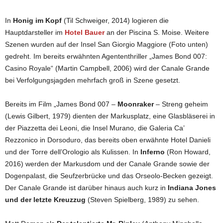
In
Honig im Kopf
(Til Schweiger, 2014) logieren die
Hauptdarsteller im
Hotel Bauer
an der Piscina S. Moise. Weitere
Szenen wurden auf der Insel San Giorgio Maggiore (Foto unten)
gedreht. Im bereits erwähnten Agententhriller „James Bond 007:
Casino Royale“ (Martin Campbell, 2006) wird der Canale Grande
bei Verfolgungsjagden mehrfach groß in Szene gesetzt.
Bereits im Film „James Bond 007 –
Moonraker
– Streng geheim
(Lewis Gilbert, 1979) dienten der Markusplatz, eine Glasbläserei in
der Piazzetta dei Leoni, die
Insel Murano, die Galeria Ca’
Rezzonico
in Dorsoduro, das bereits oben erwähnte Hotel Danieli
und der Torre dell’Orologio als Kulissen. In
Inferno
(Ron Howard,
2016) werden der Markusdom und der Canale Grande sowie der
Dogenpalast, die Seufzerbrücke und das Orseolo-Becken gezeigt.
Der Canale Grande ist darüber hinaus auch kurz in
Indiana Jones
und der letzte Kreuzzug
(Steven Spielberg, 1989) zu sehen.